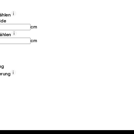
ählen
ide
cm
ählen
cm
ng
erung