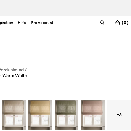
piration
Hilfe
Pro Account
( 0 )
 Verdunkelnd
/
– Warm White
+3