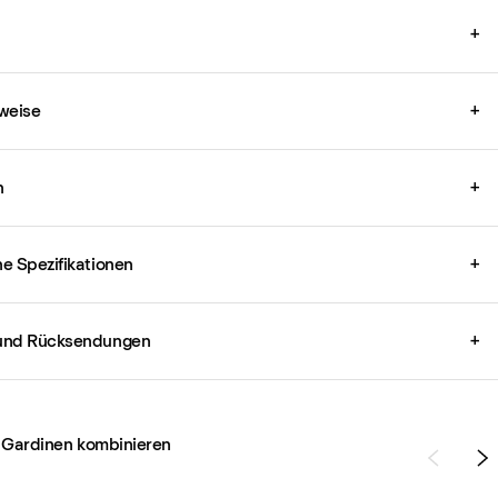
+
weise
+
n
+
e Spezifikationen
+
und Rücksendungen
+
 Gardinen kombinieren