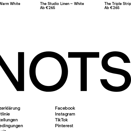
Warm White
The Studio Linen – White
Ab €265
Ab €265
zerklärung
Facebook
linie
Instagram
tellungen
TikTok
edingungen
Pinterest