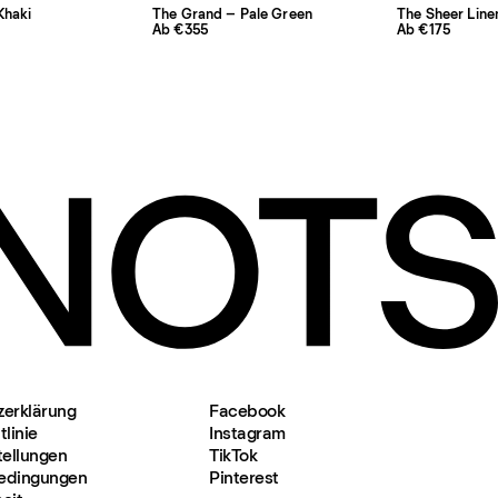
Khaki
The Grand – Pale Green
The Sheer Line
Ab €355
Ab €175
zerklärung
Facebook
linie
Instagram
tellungen
TikTok
edingungen
Pinterest