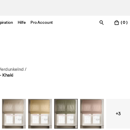
piration
Hilfe
Pro Account
( 0 )
 Verdunkelnd
/
– Khaki
+3