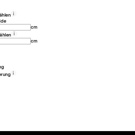
ählen
ide
cm
ählen
cm
ng
erung