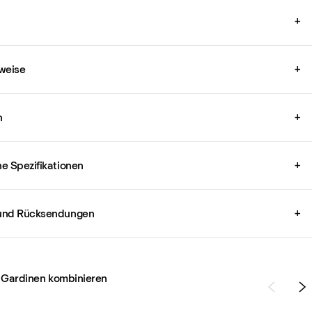
+
weise
+
n
+
e Spezifikationen
+
und Rücksendungen
+
 Gardinen kombinieren