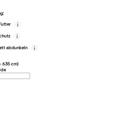
g:
utter
chutz
ett abdunkeln
 - 635 cm)
ide