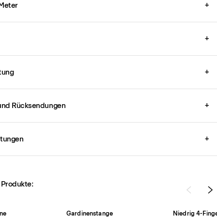
 Meter
+
+
tung
+
und Rücksendungen
+
stungen
+
 Produkte:
ne
Gardinenstange
Niedrig 4-Fing