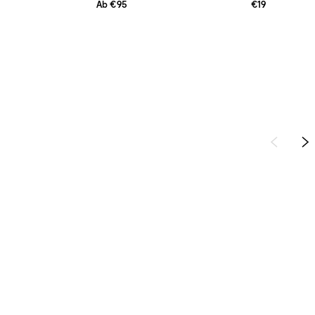
Ab €95
€19