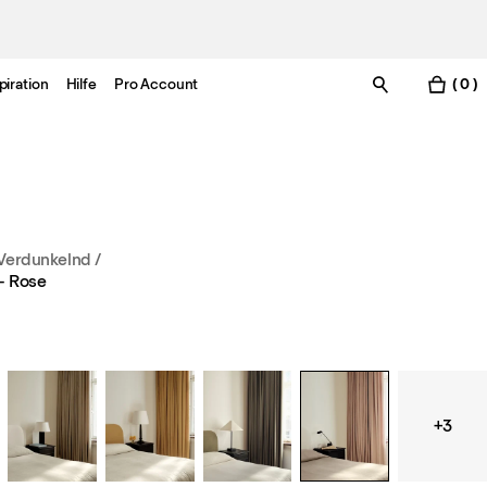
piration
Hilfe
Pro Account
( 0 )
Verdunkelnd
/
– Rose
+3