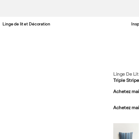
Linge de lit et Décoration
Insp
Livraison gratuite en France sous 3-6 jours ouvrés
Linge De Lit
Triple Stri
Achetez mai
Achetez mai