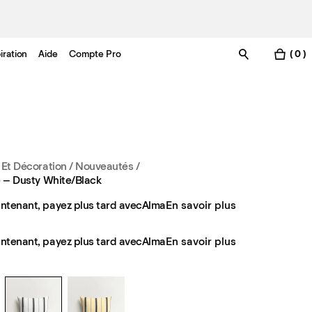
iration
Aide
Compte Pro
( 0 )
 Et Décoration
/
Nouveautés
/
pe – Dusty White/Black
ntenant, payez plus tard avec
Alma
En savoir plus
ntenant, payez plus tard avec
Alma
En savoir plus