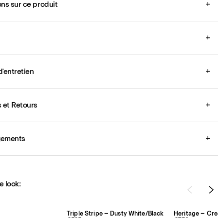
ons sur ce produit
+
+
d'entretien
+
s et Retours
+
gements
+
e look:
Triple Stripe – Dusty White/Black
Heritage – Cr