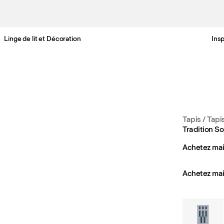
Linge de lit et Décoration
Insp
Livraison gratuite en France sous 3-6 jours ouvrés
Tapis
/
Tapi
Tradition So
Achetez mai
Achetez mai