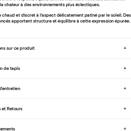
 la chaleur à des environnements plus éclectiques.
e chaud et discret à l’aspect délicatement patiné par le soleil. Des
oncés apportent structure et équilibre à cette expression épurée.
ons sur ce produit
+
on de tapis
+
d'entretien
+
s et Retours
+
gements
+