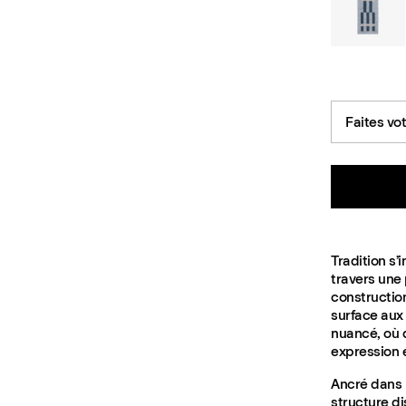
Faites vo
Tradition s’
travers une 
construction
surface aux 
nuancé, où 
expression 
Ancré dans l
structure di