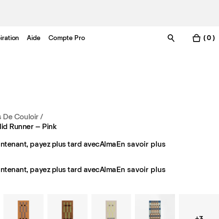
iration
Aide
Compte Pro
( 0 )
s De Couloir
/
lid Runner – Pink
ntenant, payez plus tard avec
Alma
En savoir plus
ntenant, payez plus tard avec
Alma
En savoir plus
+3