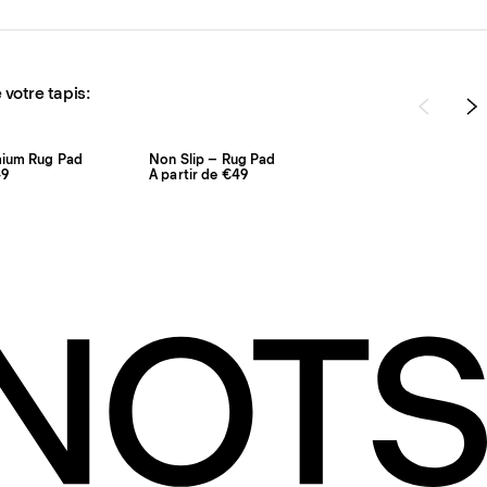
 votre tapis:
mium Rug Pad
Non Slip – Rug Pad
49
À partir de €49