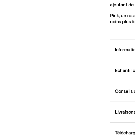
ajoutant de
Pink, un ros
coins plus f
Informati
Échantill
Conseils 
Livraison
Téléchar