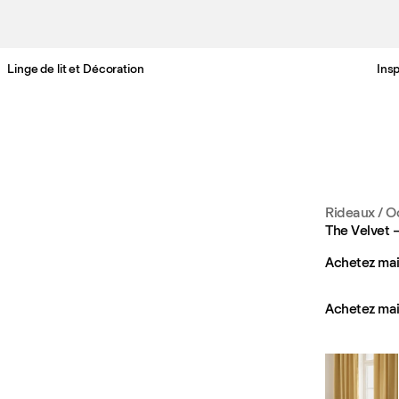
Linge de lit et Décoration
Insp
Livraison gratuite en France sous 3-6 jours ouvrés
Rideaux
/
O
The Velvet 
Achetez mai
Achetez mai