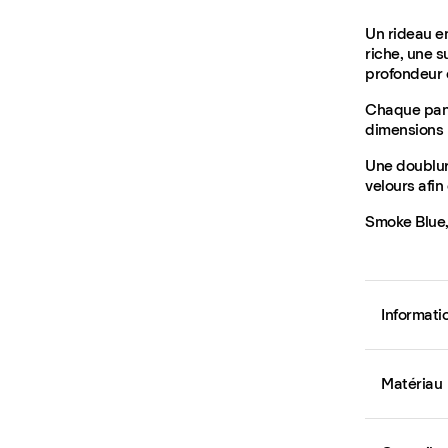
Un rideau en
riche, une s
profondeur e
Chaque pann
dimensions 
Une doublure
velours afin
Smoke Blue,
Informati
Matériau