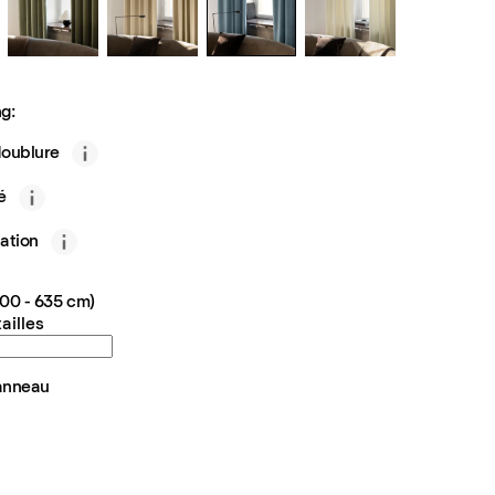
g:
doublure
é
ation
100 - 635 cm)
ailles
anneau