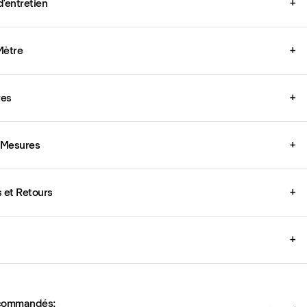
d'entretien
+
Mètre
+
res
+
 Mesures
+
s et Retours
+
+
ecommandés: