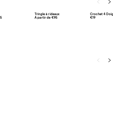
Tringle à rideaux
Crochet 4 Doig
95
À partir de €95
€19