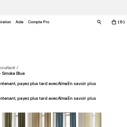
iration
Aide
Compte Pro
( 0 )
ccultant
/
– Smoke Blue
ntenant, payez plus tard avec
Alma
En savoir plus
ntenant, payez plus tard avec
Alma
En savoir plus