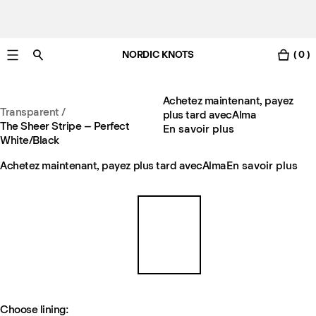
NORDIC KNOTS
( 0 )
Livraison gratuite en France sous 3-6 jours ouvrés
Achetez maintenant, payez
Transparent
/
plus tard avec
Alma
The Sheer Stripe – Perfect
En savoir plus
White/Black
Achetez maintenant, payez plus tard avec
Alma
En savoir plus
Choose lining: