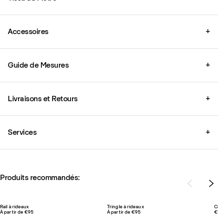
Accessoires
+
Guide de Mesures
+
Livraisons et Retours
+
Services
+
Produits recommandés:
Rail à rideaux
Tringle à rideaux
C
À partir de €95
À partir de €95
€