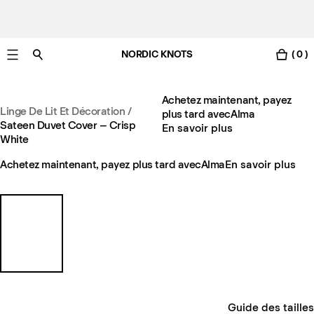
NORDIC KNOTS
( 0 )
Livraison gratuite en France sous 3-6 jours ouvrés
Achetez maintenant, payez
Linge De Lit Et Décoration
/
plus tard avec
Alma
Sateen Duvet Cover – Crisp
En savoir plus
White
Achetez maintenant, payez plus tard avec
Alma
En savoir plus
Guide des tailles