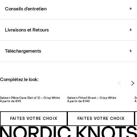
Conseils d'entretien
+
Livraisons et Retours
+
Téléchargements
+
Complétez le look:
Sateen Pillow Case (Set of 2) – Crisp White
Sateen Fitted Sheet – Crisp White
S
À partir de €95
À partir de €140
À
FAITES VOTRE CHOIX
FAITES VOTRE CHOIX