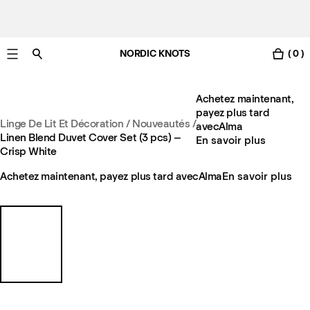
NORDIC KNOTS
( 0 )
Livraison gratuite en France sous 3-6 jours ouvrés
Achetez maintenant,
payez plus tard
Linge De Lit Et Décoration
/
Nouveautés
/
avec
Alma
Linen Blend Duvet Cover Set (3 pcs) –
En savoir plus
Crisp White
Achetez maintenant, payez plus tard avec
Alma
En savoir plus