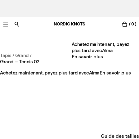
NORDIC KNOTS
( 0 )
Livraison gratuite en France sous 3-6 jours ouvrés
Achetez maintenant, payez
plus tard avec
Alma
Tapis
/
Grand
/
En savoir plus
Grand – Tennis 02
Achetez maintenant, payez plus tard avec
Alma
En savoir plus
Guide des tailles