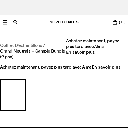
NORDIC KNOTS
( 0 )
Livraison gratuite en France sous 3-6 jours ouvrés
Achetez maintenant, payez
Coffret D’échantillons
/
plus tard avec
Alma
Grand Neutrals – Sample Bundle
En savoir plus
(9 pcs)
Achetez maintenant, payez plus tard avec
Alma
En savoir plus