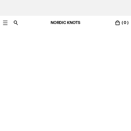
NORDIC KNOTS
( 0 )
Livraison gratuite en France sous 3-6 jours ouvrés