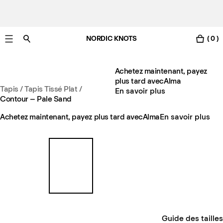
NORDIC KNOTS
( 0 )
Livraison gratuite en France sous 3-6 jours ouvrés
Achetez maintenant, payez
plus tard avec
Alma
Tapis
/
Tapis Tissé Plat
/
En savoir plus
Contour – Pale Sand
Achetez maintenant, payez plus tard avec
Alma
En savoir plus
Guide des tailles