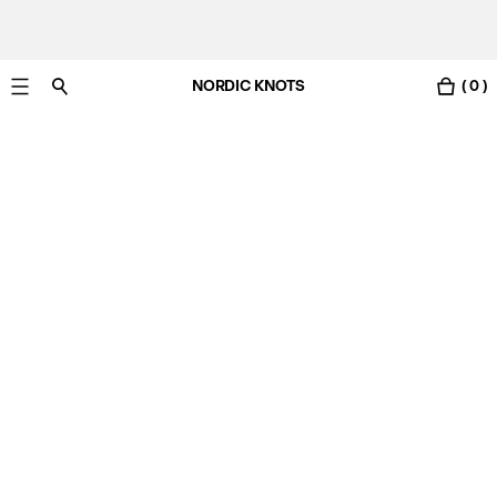
NORDIC KNOTS
( 0 )
Gratis Lieferung nach Deutschland in 3-6 Werktagen