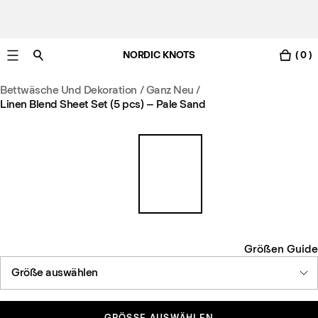
NORDIC KNOTS
( 0 )
Gratis Lieferung nach Deutschland in 3-6 Werktagen
Bettwäsche Und Dekoration
/
Ganz Neu
/
Linen Blend Sheet Set (5 pcs) – Pale Sand
Größen Guide
Größe auswählen
GRÖSSE AUSWÄHLEN