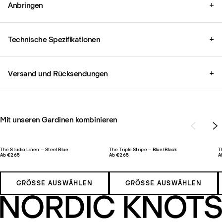
Anbringen
+
Technische Spezifikationen
+
Versand und Rücksendungen
+
Mit unseren Gardinen kombinieren
The Studio Linen – Steel Blue
The Triple Stripe – Blue/Black
T
Ab €265
Ab €265
A
GRÖSSE AUSWÄHLEN
GRÖSSE AUSWÄHLEN