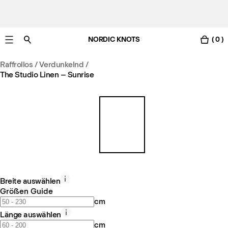
NORDIC KNOTS
( 0 )
Gratis Lieferung nach Österreich in 3-6 Werktagen.
Raffrollos / Verdunkelnd
/
The Studio Linen – Sunrise
Breite auswählen
Größen Guide
cm
Länge auswählen
cm