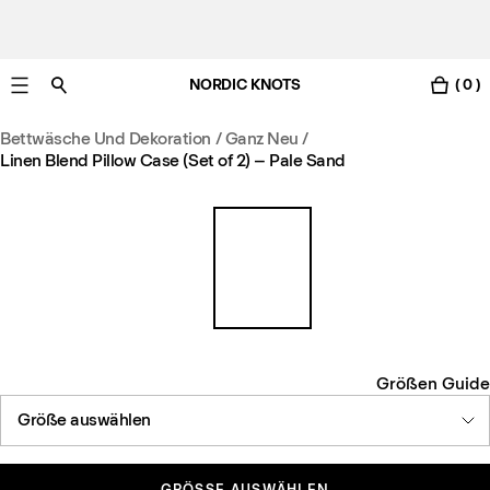
NORDIC KNOTS
( 0 )
Gratis Lieferung nach Österreich in 3-6 Werktagen.
Bettwäsche Und Dekoration
/
Ganz Neu
/
Linen Blend Pillow Case (Set of 2) – Pale Sand
Größen Guide
Größe auswählen
GRÖSSE AUSWÄHLEN