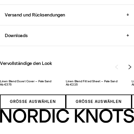
Versand und Rücksendungen
+
Downloads
+
Vervollständige den Look
Linen Blend Duvet Cover – Pale Sand
Linen Blend Fitted Sheet – Pale Sand
L
Ab €375
Ab €225
A
GRÖSSE AUSWÄHLEN
GRÖSSE AUSWÄHLEN