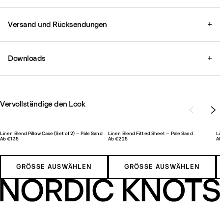
Versand und Rücksendungen
+
Downloads
+
Vervollständige den Look
Linen Blend Pillow Case (Set of 2) – Pale Sand
Linen Blend Fitted Sheet – Pale Sand
L
Ab €135
Ab €225
A
GRÖSSE AUSWÄHLEN
GRÖSSE AUSWÄHLEN