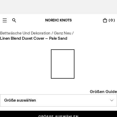
NORDIC KNOTS
( 0 )
Gratis Lieferung nach Österreich in 3-6 Werktagen.
Bettwäsche Und Dekoration
/
Ganz Neu
/
Linen Blend Duvet Cover – Pale Sand
Größen Guide
Größe auswählen
GRÖSSE AUSWÄHLEN