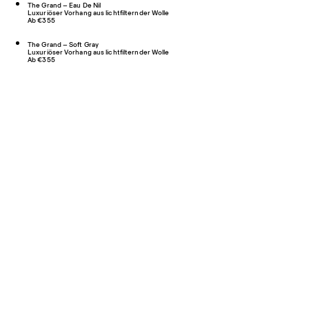
The Grand – Eau De Nil
Luxuriöser Vorhang aus lichtfilternder Wolle
Ab €355
The Grand – Soft Gray
Luxuriöser Vorhang aus lichtfilternder Wolle
Ab €355