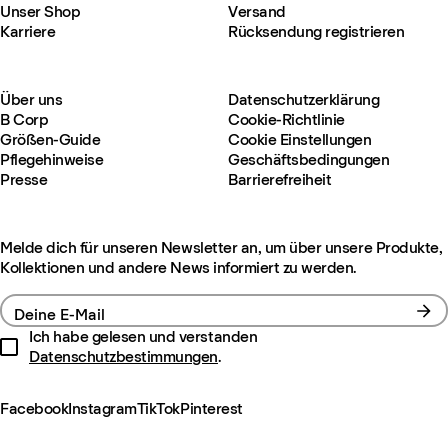
Unser Shop
Versand
Karriere
Rücksendung registrieren
Über uns
Datenschutzerklärung
B Corp
Cookie-Richtlinie
Größen-Guide
Cookie Einstellungen
Pflegehinweise
Geschäftsbedingungen
Presse
Barrierefreiheit
Melde dich für unseren Newsletter an, um über unsere Produkte,
Kollektionen und andere News informiert zu werden.
Deine E-Mail
Ich habe gelesen und verstanden
Datenschutzbestimmungen
.
Facebook
Instagram
TikTok
Pinterest