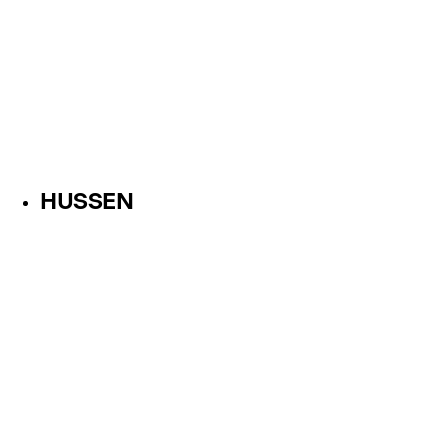
HUSSEN