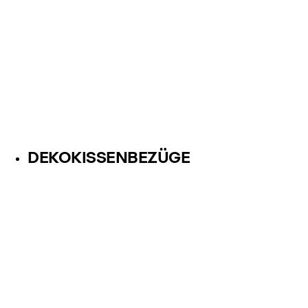
DEKOKISSENBEZÜGE