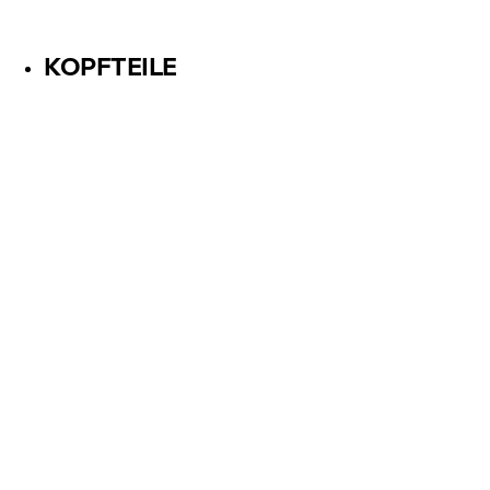
KOPFTEILE