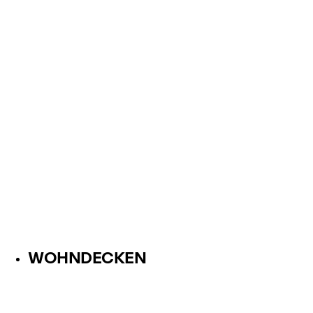
WOHNDECKEN