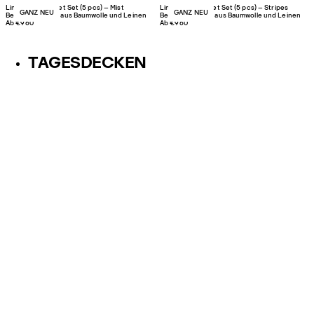
Linen Blend Sheet Set (5 pcs) – Mist
Linen Blend Sheet Set (5 pcs) – Stripes
GANZ NEU
GANZ NEU
Bettwäsche-Set aus Baumwolle und Leinen
Bettwäsche-Set aus Baumwolle und Leinen
Ab €960
Ab €960
TAGESDECKEN