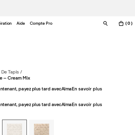
iration
Aide
Compte Pro
( 0 )
s De Tapis
/
e – Cream Mix
ntenant, payez plus tard avec
Alma
En savoir plus
ntenant, payez plus tard avec
Alma
En savoir plus