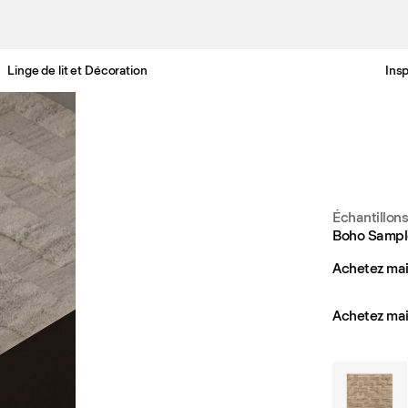
Linge de lit et Décoration
Insp
Livraison gratuite en France sous 3-6 jours ouvrés
Échantillon
Boho Sampl
Achetez mai
Achetez mai