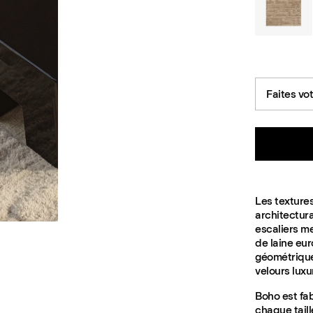
Faites vo
Les texture
architectur
escaliers m
de laine eur
géométrique
velours luxu
Boho est fa
chaque taill