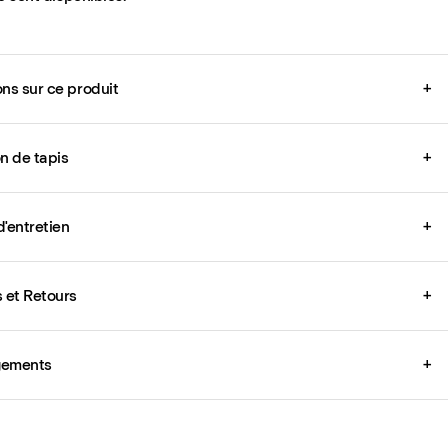
ons sur ce produit
+
on de tapis
+
d'entretien
+
s et Retours
+
gements
+