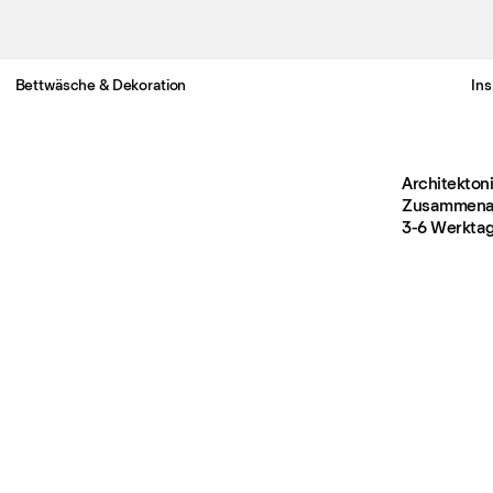
Bettwäsche & Dekoration
Ins
Gratis Lieferung nach Deutschland in 3-6 Werktagen
Architekton
Zusammenarb
3-6 Werktag