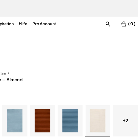
piration
Hilfe
Pro Account
( 0 )
ter
/
e – Almond
+2