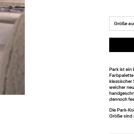
Größe au
Park ist ei
Farbpalette
klassischer
weicher neu
handgeschni
dennoch fes
Die Park-Kol
Größe sind 