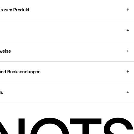
ils zum Produkt
+
+
weise
+
und Rücksendungen
+
ds
+