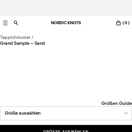
NORDIC KNOTS
( 0 )
Gratis Lieferung nach Deutschland in 3-6 Werktagen
Teppichmuster
/
Grand Sample – Sand
Größen Guide
Größe auswählen
GRÖSSE AUSWÄHLEN