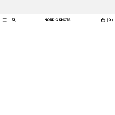
NORDIC KNOTS
( 0 )
Gratis Lieferung nach Deutschland in 3-6 Werktagen