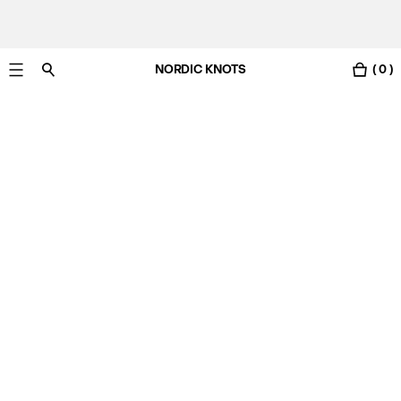
NORDIC KNOTS
( 0 )
Gratis Lieferung nach Deutschland in 3-6 Werktagen