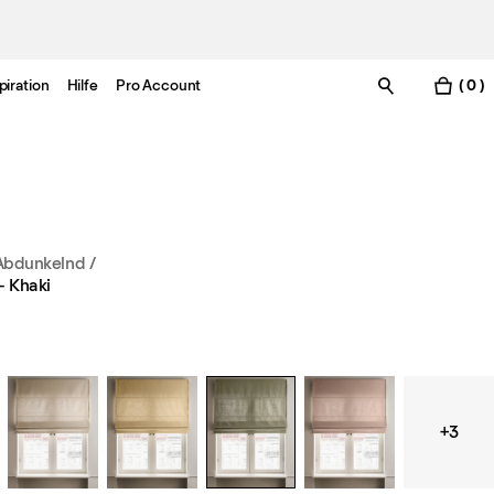
piration
Hilfe
Pro Account
( 0 )
/ Abdunkelnd
/
– Khaki
+3