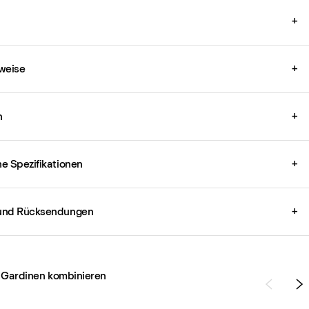
+
weise
+
n
+
e Spezifikationen
+
und Rücksendungen
+
 Gardinen kombinieren