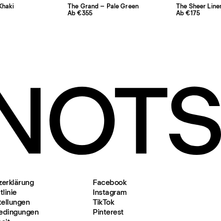
Khaki
The Grand – Pale Green
The Sheer Line
Ab €355
Ab €175
zerklärung
Facebook
linie
Instagram
tellungen
TikTok
edingungen
Pinterest