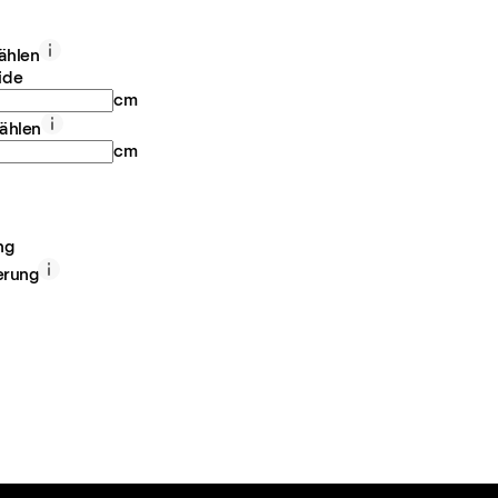
ählen
ide
cm
ählen
cm
ng
erung