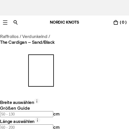
NORDIC KNOTS
( 0 )
Gratis Lieferung nach Österreich in 3-6 Werktagen.
Raffrollos / Verdunkelnd
/
The Cardigan – Sand/Black
Breite auswählen
Größen Guide
cm
Länge auswählen
cm