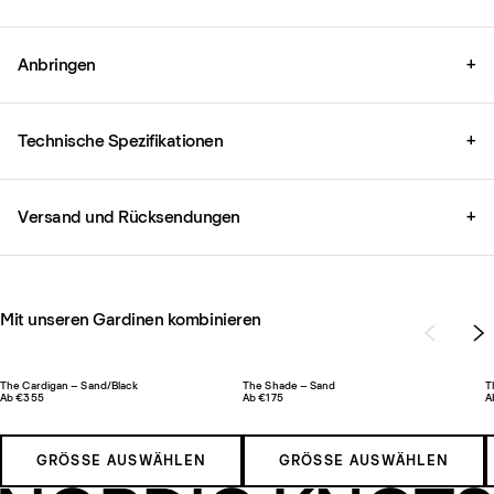
Anbringen
+
Technische Spezifikationen
+
Versand und Rücksendungen
+
Mit unseren Gardinen kombinieren
The Cardigan – Sand/Black
The Shade – Sand
T
Ab €355
Ab €175
A
GRÖSSE AUSWÄHLEN
GRÖSSE AUSWÄHLEN