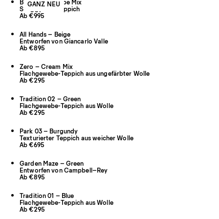
Boho 02 – Taupe Mix
GANZ NEU
Shaggy-Wollteppich
Ab €995
All Hands – Beige
Entworfen von Giancarlo Valle
Ab €895
Zero – Cream Mix
Flachgewebe-Teppich aus ungefärbter Wolle
Ab €295
Tradition 02 – Green
Flachgewebe-Teppich aus Wolle
Ab €295
Park 03 – Burgundy
Texturierter Teppich aus weicher Wolle
Ab €695
Garden Maze – Green
Entworfen von Campbell–Rey
Ab €895
Tradition 01 – Blue
Flachgewebe-Teppich aus Wolle
Ab €295