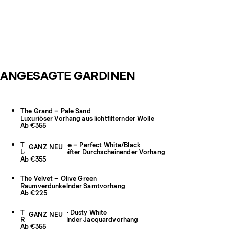
ANGESAGTE GARDINEN
The Grand – Pale Sand
Luxuriöser Vorhang aus lichtfilternder Wolle
Ab €355
The Sheer Stripe – Perfect White/Black
GANZ NEU
Leichter Gestreifter Durchscheinender Vorhang
Ab €355
The Velvet – Olive Green
Raumverdunkelnder Samtvorhang
Ab €225
The Cardigan – Dusty White
GANZ NEU
Raumverdunkelnder Jacquardvorhang
Ab €355