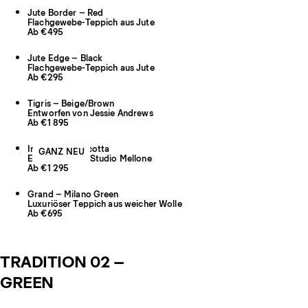
Jute Border – Red
Flachgewebe-Teppich aus Jute
Ab €495
Jute Edge – Black
Flachgewebe-Teppich aus Jute
Ab €295
Tigris – Beige/Brown
Entworfen von Jessie Andrews
Ab €1 895
Indore – Terracotta
GANZ NEU
Entworfen von Studio Mellone
Ab €1 295
Grand – Milano Green
Luxuriöser Teppich aus weicher Wolle
Ab €695
TRADITION 02 –
GREEN