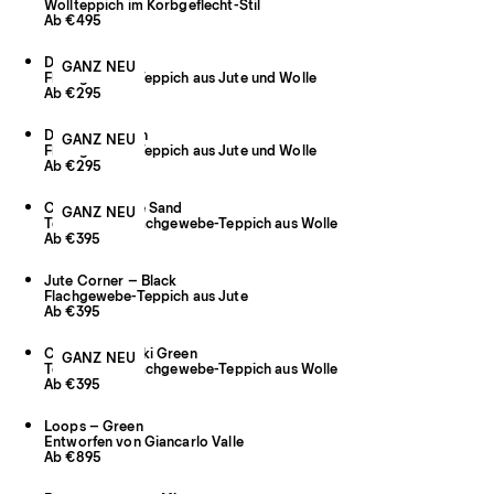
Wollteppich im Korbgeflecht-Stil
Ab €495
Desert – Straw
GANZ NEU
Flachgewebe-Teppich aus Jute und Wolle
Ab €295
Desert – Ocean
GANZ NEU
Flachgewebe-Teppich aus Jute und Wolle
Ab €295
Contour – Pale Sand
GANZ NEU
Texturierter Flachgewebe-Teppich aus Wolle
Ab €395
Jute Corner – Black
Flachgewebe-Teppich aus Jute
Ab €395
Contour – Khaki Green
GANZ NEU
Texturierter Flachgewebe-Teppich aus Wolle
Ab €395
Loops – Green
Entworfen von Giancarlo Valle
Ab €895