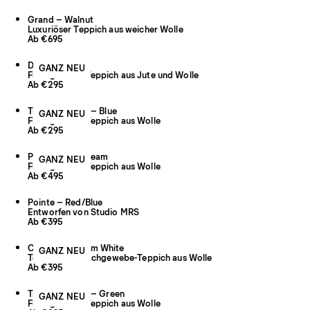
Grand – Walnut
Luxuriöser Teppich aus weicher Wolle
Ab €695
Desert – Fern
GANZ NEU
Flachgewebe-Teppich aus Jute und Wolle
Ab €295
Tradition Solid – Blue
GANZ NEU
Flachgewebe-Teppich aus Wolle
Ab €295
Plaid – Blue/Cream
GANZ NEU
Flachgewebe-Teppich aus Wolle
Ab €495
Pointe – Red/Blue
Entworfen von Studio MRS
Ab €395
Contour – Warm White
GANZ NEU
Texturierter Flachgewebe-Teppich aus Wolle
Ab €395
Tradition Solid – Green
GANZ NEU
Flachgewebe-Teppich aus Wolle