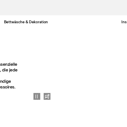
Bettwäsche & Dekoration
Ins
Gratis Lieferung nach Österreich in 3-6 Werktagen.
senzielle
, die jede
ändige
ssoires.