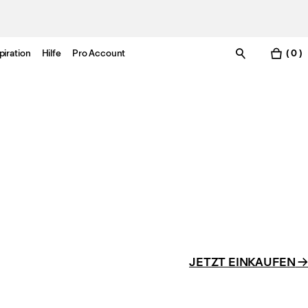
piration
Hilfe
Pro Account
( 0 )
JETZT EINKAUFEN
→