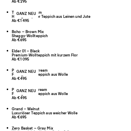
Ab €295
Twin 02 – Cream
GANZ NEU
Handgeknüpfter Teppich aus Leinen und Jute
Ab €1 495
Boho – Brown Mix
Shaggy-Wollteppich
Ab €695
Elder 01 – Black
Premium-Wollteppich mit kurzem Flor
Ab €1 095
Plaid – Black/Cream
GANZ NEU
Flachgewebe-Teppich aus Wolle
Ab €495
Plaid – Sand/Cream
GANZ NEU
Flachgewebe-Teppich aus Wolle
Ab €495
Grand – Walnut
Luxuriöser Teppich aus weicher Wolle
Ab €695
Zero Basket – Gray Mix