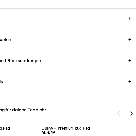
+
weise
+
und Rücksendungen
+
ds
+
ng für deinen Teppich:
ug Pad
Cushy – Premium Rug Pad
Ab €49