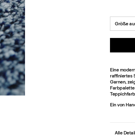
Größe au
Eine modern
raffiniertes
Garnen, zeig
Farbpalette
Teppichfarbe
Ein von Han
Alle Deta