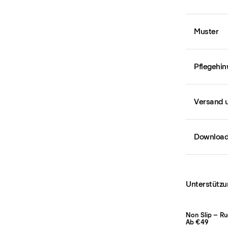
Muster
Pflegehin
Versand 
Downloa
Unterstützu
Non Slip – R
Ab €49