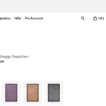
piration
Hilfe
Pro Account
( 0 )
Shaggy-Teppiche
/
lue