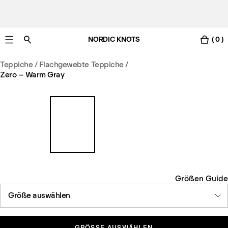
NORDIC KNOTS
( 0 )
Gratis Lieferung nach Österreich in 3-6 Werktagen.
Teppiche
/
Flachgewebte Teppiche
/
Zero – Warm Gray
Größen Guide
Größe auswählen
GRÖSSE AUSWÄHLEN