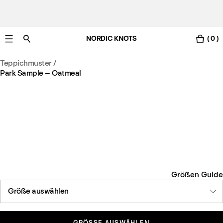
NORDIC KNOTS
( 0 )
Gratis Lieferung nach Österreich in 3-6 Werktagen.
Teppichmuster
/
Park Sample – Oatmeal
Größen Guide
Größe auswählen
GRÖSSE AUSWÄHLEN