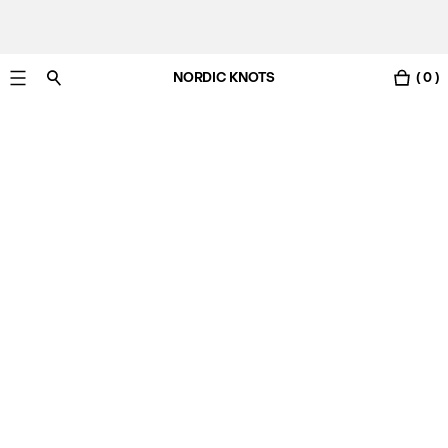
NORDIC KNOTS
( 0 )
Gratis Lieferung nach Österreich in 3-6 Werktagen.