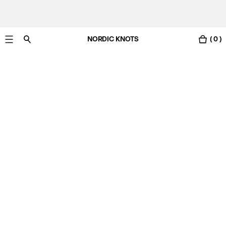
NORDIC KNOTS
( 0 )
Gratis Lieferung nach Österreich in 3-6 Werktagen.