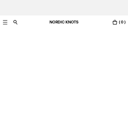
NORDIC KNOTS
( 0 )
Gratis Lieferung nach Österreich in 3-6 Werktagen.